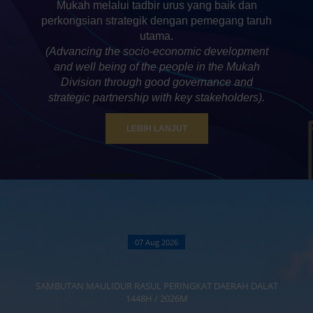
Mukah melalui tadbir urus yang baik dan
perkongsian strategik dengan pemegang taruh
utama.
(Advancing the socio-economic development
and well being of the people in the Mukah
Division through good governance and
strategic partnership with key stakeholders).
tvetmara
LEBIH LANJUT
07 Aug 2026
SAMBUTAN MAULIDUR RASUL PERINGKAT DAERAH DALAT
1448H / 2026M