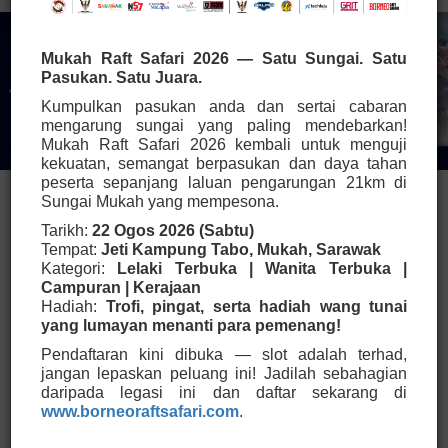
Mukah Raft Safari 2026 — Satu Sungai. Satu
Pasukan. Satu Juara.
Kumpulkan pasukan anda dan sertai cabaran
mengarung sungai yang paling mendebarkan!
Mukah Raft Safari 2026 kembali untuk menguji
kekuatan, semangat berpasukan dan daya tahan
peserta sepanjang laluan pengarungan 21km di
Sungai Mukah yang mempesona.
Tarikh:
22 Ogos 2026 (Sabtu)
Tempat:
Jeti Kampung Tabo, Mukah, Sarawak
Kategori:
Lelaki Terbuka | Wanita Terbuka |
Campuran | Kerajaan
Hadiah:
Trofi, pingat, serta hadiah wang tunai
yang lumayan menanti para pemenang!
Pendaftaran kini dibuka — slot adalah terhad,
jangan lepaskan peluang ini! Jadilah sebahagian
daripada legasi ini dan daftar sekarang di
www.borneoraftsafari.com
.
Selamat Datang ke Portal Rasmi
Pentadbiran Bahagian Mukah.