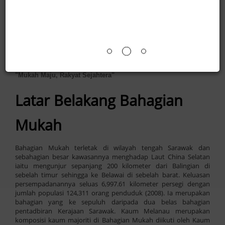
Residen Bahagian
Mukah
"Mukah Maju, Rakyat Sejahtera"
Latar Belakang Bahagian
Mukah
Bahagian Mukah terletak di wilayah tengah Sarawak dan
sebahagian besar kawasannya menghadap Laut China Selatan
iaitu mengunjur sepanjang 200 kilometer dari Balingian di
sebelah timur sehingga ke Belawai di sebelah barat. Keluasan
persempadanannya seluas 6,997.61 kilometer persegi dengan
jumlah populasi 124,311 orang penduduk (2008). Ia merupakan
bahagian yang ke sepuluh daripada dua belas bahagian
pentadbiran Kerajaan Sarawak. Kaum Melanau merupakan
komposisi kaum majoriti di Bahagian Mukah diikuti oleh Kaum